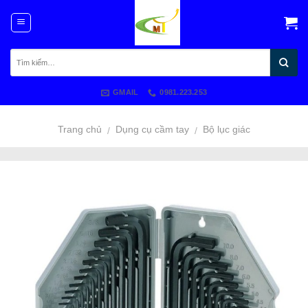
Skip
to
content
GMAIL
0981.223.253
Trang chủ
Dụng cụ cầm tay
Bộ lục giác
/
/