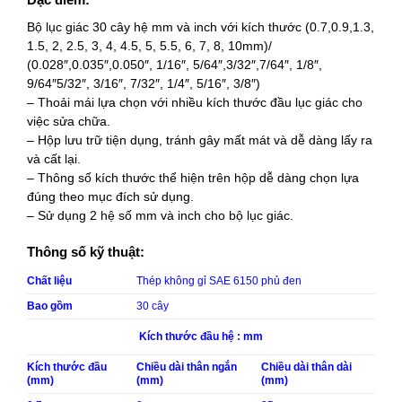
Bộ lục giác 30 cây hệ mm và inch với kích thước (0.7,0.9,1.3,
1.5, 2, 2.5, 3, 4, 4.5, 5, 5.5, 6, 7, 8, 10mm)/
(0.028″,0.035″,0.050″, 1/16″, 5/64″,3/32″,7/64″, 1/8″,
9/64″5/32″, 3/16″, 7/32″, 1/4″, 5/16″, 3/8″)
– Thoải mái lựa chọn với nhiều kích thước đầu lục giác cho
việc sửa chữa.
– Hộp lưu trữ tiện dụng, tránh gây mất mát và dễ dàng lấy ra
và cất lại.
– Thông số kích thước thể hiện trên hộp dễ dàng chọn lựa
đúng theo mục đích sử dụng.
– Sử dụng 2 hệ số mm và inch cho bộ lục giác.
Thông số kỹ thuật:
Chất liệu
Thép không gỉ SAE 6150 phủ đen
Bao gồm
30 cây
Kích thước đầu hệ : mm
Kích thước đầu
Chiều dài thân ngắn
Chiều dài thân dài
(mm)
(mm)
(mm)