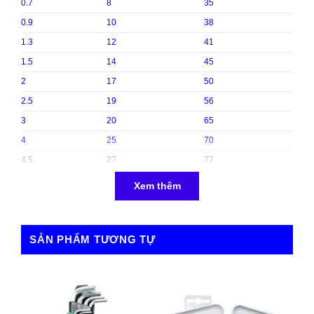
0.7
8
35
0.9
10
38
1.3
12
41
1.5
14
45
2
17
50
2.5
19
56
3
20
65
4
25
70
4.5
27
77
5
29
81
Xem thêm
5.5
31
86
6
33
93
SẢN PHẨM TƯƠNG TỰ
7
36
100
8
37
103
10
44
117
Kích thước đầu hệ: inch