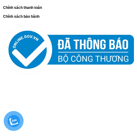
phép sử dụng trong môi trường ẩm ướt, bụi bẩn mà không lo
hư hỏng.
Chính sách thanh toán
Chính sách bảo hành
Camera kiểm tra chuyên nghiệp: Đáp ứng nhu cầu kiểm tra
nhanh chóng, chính xác với hình ảnh chất lượng cao và dễ
dàng điều chỉnh.
Tại Sao Chọn Uni-T UT665P?
Độ tin cậy cao:
Sản phẩm từ thương hiệu UNI-T nổi tiếng
với chất lượng vượt trội.
Hiệu năng ấn tượng:
Tích hợp công nghệ hiện đại, cảm
biến CMOS và đèn LED mạnh mẽ, đảm bảo hình ảnh rõ
nét trong mọi điều kiện.
Dễ sử dụng và lắp đặt:
Giao diện thân thiện, kèm theo
đầy đủ phụ kiện hỗ trợ giúp người dùng nhanh chóng làm
quen và khai thác tối đa tính năng của sản phẩm.
Đa dạng ứng dụng:
Phù hợp với nhiều lĩnh vực kiểm tra,
từ cơ khí đến ô tô, từ xây dựng đến bảo trì thiết bị điện tử.