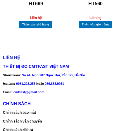
Ứng Dụng và Lợi Ích Sử Dụng Camera Nội Soi UT665P
HT669
HT560
Liên hệ
Liên hệ
Thêm vào giỏ hàng
Thêm vào giỏ hàng
LIÊN HỆ
THIẾT BỊ ĐO CMTFAST VIỆT NAM
Camera Nội soi ut665p
Showroom
:
Số 44, Ngõ 207 Ngọc Hồi, Yên Sở, Hà Nội
Hotline:
0981.223.253
hoặc
086.888.9931
Camera nội soi đa năng: Lý tưởng cho các ứng dụng kiểm
tra trong ngành công nghiệp, ô tô, điện tử, xây dựng và y tế.
Email
:
cmtfast@gmail.com
Thiết bị nội soi giá rẻ: Cung cấp hiệu năng cao với mức giá
CHÍNH SÁCH
cạnh tranh, phù hợp cho cả doanh nghiệp nhỏ và nhà thầu
Chính sách bảo mật
lớn.
Chính sách vận chuyển
Đầu Camera nội soi chống nước:
Tiêu chuẩn IP67 cho
Chính sách đổi trả