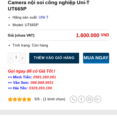
Camera nội soi công nghiệp Uni-T
UT665P
Hãng sản xuất:
UNI-T
Model: UT665P
1.600.000
VND
Giá (chưa VAT)
Tình trạng:
Còn hàng
Số lượng
MUA NGAY
THÊM VÀO GIỎ HÀNG
Gọi ngay để có Giá Tốt !
»» Minh Tiến:
0981.260.081
»» Văn Sơn:
086.888.9931
»» Hải Yến:
0329.203.196
5/5 - (1 bình chọn)