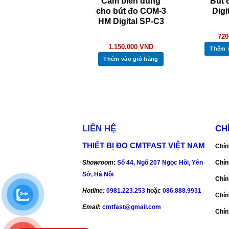
út đo pH trong
Cảm biến dùng
Bút 
hủy canh Hanna
cho bút đo COM-3
Digi
HI98118
HM Digital SP-C3
720
2.150.000
VND
1.150.000
VND
Thêm 
Thêm vào giỏ hàng
Thêm vào giỏ hàng
LIÊN HỆ
CH
THIẾT BỊ ĐO CMTFAST VIỆT NAM
Chín
Showroom
:
Số 44, Ngõ 207 Ngọc Hồi, Yên
Chín
Sở, Hà Nội
Chín
Hotline:
0981.223.253
hoặc
086.888.9931
Chín
Email
:
cmtfast@gmail.com
Chín