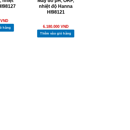
 nhiệt
Máy đo pH, ORP,
HI98127
nhiệt độ Hanna
HI98121
0
VND
6.180.000
VND
ỏ hàng
Thêm vào giỏ hàng