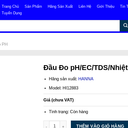
Trang Chủ
Sản Phẩm
Hãng Sản Xuất
Liên Hệ
Giới Thiệu
Tin 
Tuyển Dụng
o PH
Đầu Đo pH/EC/TDS/Nhiệt
Hãng sản xuất:
HANNA
Model: HI12883
Giá (chưa VAT)
Tình trạng:
Còn hàng
Số lượng
THÊM VÀO GIỎ HÀNG