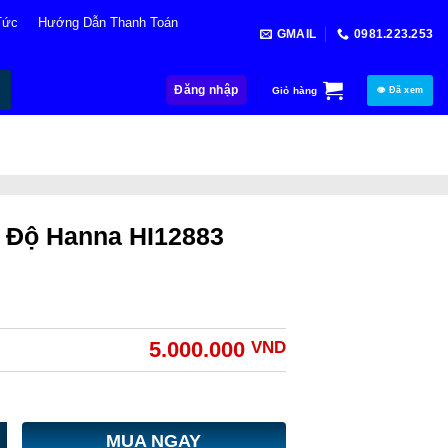
Tức
Hướng Dẫn Thanh Toán
GMAIL
0981.223.253
Đăng nhập
Giỏ hàng
👁 Đã xem
 Độ Hanna HI12883
5.000.000
VND
MUA NGAY