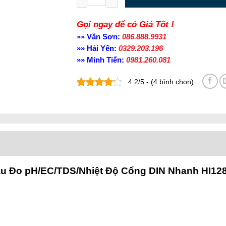
Gọi ngay để có Giá Tốt !
»» Văn Sơn:
086.888.9931
»» Hải Yến:
0329.203.196
»» Minh Tiến:
0981.260.081
4.2/5 - (4 bình chọn)
u Đo pH/EC/TDS/Nhiệt Độ Cổng DIN Nhanh HI12