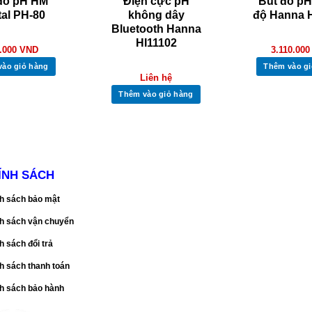
đo pH HM
Điện cực pH
Bút đo pH,
tal PH-80
không dây
độ Hanna 
Bluetooth Hanna
HI11102
.000
VND
3.110.00
vào giỏ hàng
Thêm vào gi
Liên hệ
Thêm vào giỏ hàng
ÍNH SÁCH
h sách bảo mật
h sách vận chuyển
h sách đổi trả
h sách thanh toán
h sách bảo hành