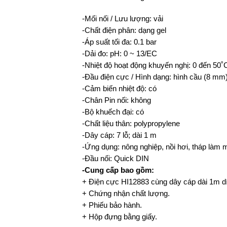
-Mối nối / Lưu lượng: vải
-Chất điện phân: dạng gel
-Áp suất tối đa: 0.1 bar
-Dải đo: pH: 0 ~ 13/EC
-Nhiệt độ hoạt động khuyến nghị: 0 đến 50˚
-Đầu điện cực / Hình dạng: hình cầu (8 mm
-Cảm biến nhiệt độ: có
-Chân Pin nối: không
-Bộ khuếch đại: có
-Chất liệu thân: polypropylene
-Dây cáp: 7 lỗ; dài 1 m
-Ứng dụng: nông nghiệp, nồi hơi, tháp làm 
-Đầu nối: Quick DIN
-Cung cấp bao gồm:
+ Điện cực HI12883 cùng dây cáp dài 1m dí
+ Chứng nhận chất lượng.
+ Phiếu bảo hành.
+ Hộp đựng bằng giấy.