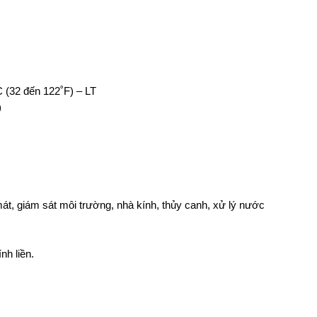
C (32 đến 122˚F) – LT
)
mát, giám sát môi trường, nhà kính, thủy canh, xử lý nước
nh liền.