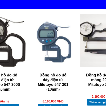
 hồ đo độ
Đồng hồ đo độ
Đồng hồ đ
 điện tử
dày điện tử
mỏng 2
yo 547-300S
Mitutoyo 547-301
Mitutoyo
10mm)
(10mm)
2.190.00
iên hệ
6.160.000
VND
Thêm vào gi