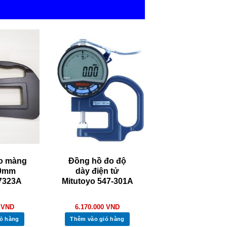
o màng
Đồng hồ đo độ
0mm
dày điện tử
 7323A
Mitutoyo 547-301A
0
VND
6.170.000
VND
ỏ hàng
Thêm vào giỏ hàng