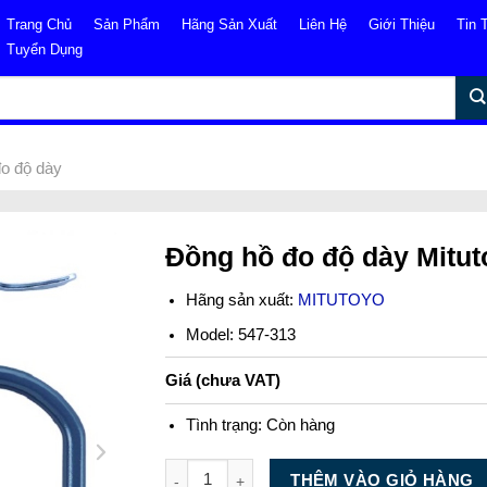
Trang Chủ
Sản Phẩm
Hãng Sản Xuất
Liên Hệ
Giới Thiệu
Tin 
Tuyển Dụng
o độ dày
Đồng hồ đo độ dày Mitut
Hãng sản xuất:
MITUTOYO
Model: 547-313
Giá (chưa VAT)
Tình trạng:
Còn hàng
Số lượng
THÊM VÀO GIỎ HÀNG