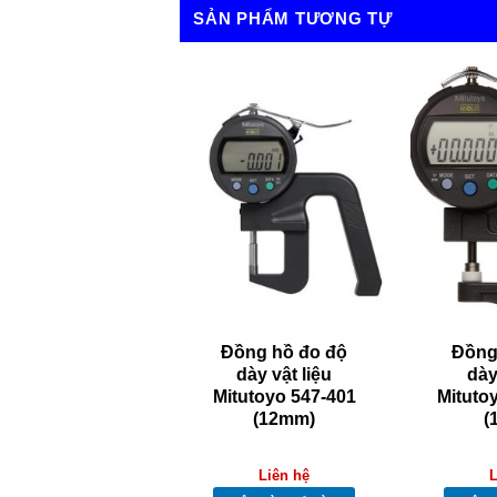
SẢN PHẨM TƯƠNG TỰ
ồng hồ đo độ
Đồng hồ đo độ
Đồng
ày vật liệu kiểu
dày vật liệu
dày
 Mitutoyo 7321
Mitutoyo 547-401
Mituto
(12mm)
(
Liên hệ
Liên hệ
L
Thêm vào giỏ hàng