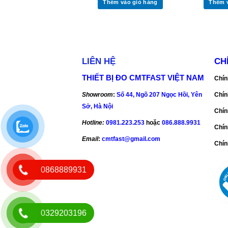
Thêm vào giỏ hàng
Thêm 
LIÊN HỆ
CH
THIẾT BỊ ĐO CMTFAST VIỆT NAM
Chín
Showroom
:
Số 44, Ngõ 207 Ngọc Hồi, Yên
Chín
Sở, Hà Nội
Chín
Hotline:
0981.223.253
hoặc
086.888.9931
Chín
Email
:
cmtfast@gmail.com
Chín
0868889931
0329203196