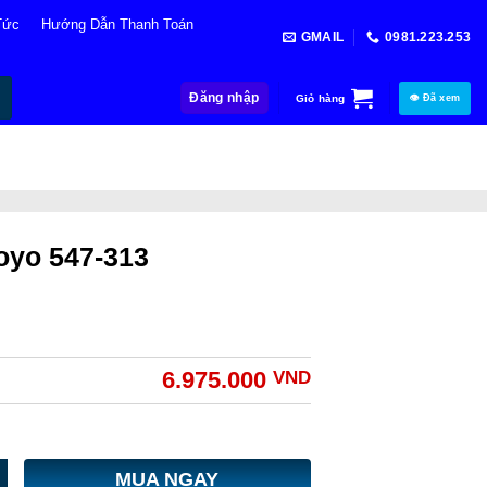
Tức
Hướng Dẫn Thanh Toán
GMAIL
0981.223.253
Đăng nhập
Giỏ hàng
👁 Đã xem
oyo 547-313
6.975.000
VND
MUA NGAY