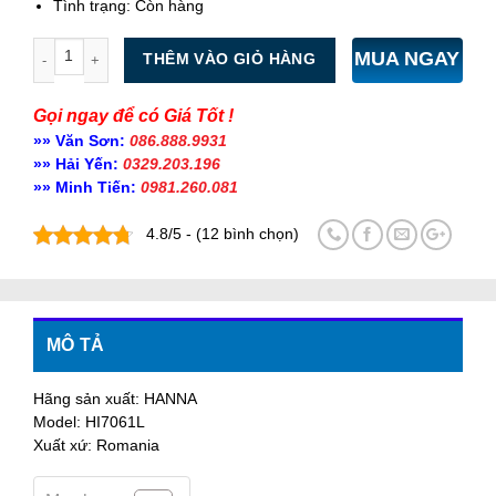
Tình trạng:
Còn hàng
Số lượng
MUA NGAY
THÊM VÀO GIỎ HÀNG
Gọi ngay để có Giá Tốt !
»» Văn Sơn:
086.888.9931
»» Hải Yến:
0329.203.196
»» Minh Tiến:
0981.260.081
4.8/5 - (12 bình chọn)
MÔ TẢ
Hãng sản xuất: HANNA
Model: HI7061L
Xuất xứ: Romania