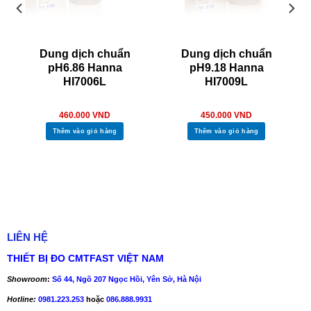
Dung dịch chuẩn
Dung dịch chuẩn
pH6.86 Hanna
pH9.18 Hanna
HI7006L
HI7009L
460.000
VND
450.000
VND
Thêm vào giỏ hàng
Thêm vào giỏ hàng
LIÊN HỆ
THIẾT BỊ ĐO CMTFAST VIỆT NAM
Showroom
:
Số 44, Ngõ 207 Ngọc Hồi, Yên Sở, Hà Nội
Hotline:
0981.223.253
hoặc
086.888.9931