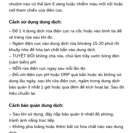
nhuộm nào có thể làm ố vàng hoặc nhiễm màu mối nối hoặc
cell tham chiếu của điện cực.
Cách sử dụng dung dịch:
– Đổ 1 ít dung dịch rửa điện cực ra cốc hoặc vào bình tia để
xịt tráng rửa sau khi đo.
– Ngâm điện cực vào dung dịch rửa khoảng 15-20 phút rồi
khuấy nhẹ để hòa tan chất bẩn vào dung dịch.
– TUYỆT ĐỐI không chà rửa, chùi làm trầy xước bóng đèn
(cảm biến) pH.
– NÊN rửa điện cực ngay sau mỗi lần đo.
– Đối với điện cực pH hoặc ORP quá bẩn hoặc do không sử
dụng lâu ngày, sau khi rửa điện cực, ngâm trong dung dịch
bảo quản ít nhất 1 giờ hoặc qua đêm để kích hoạt lại. Sau đó
hiệu chuẩn lại.
Cách bảo quản dung dịch:
– Sau khi sử dụng, đậy nắp bảo quản ở nhiệt độ phòng,
tránh ánh nắng trực tiếp
– Không pha loãng hoặc thêm bất cứ hóa chất nào vào dung
dịch.