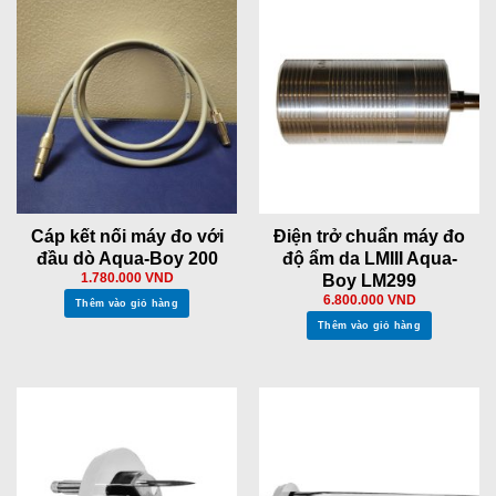
Cáp kết nối máy đo với
Điện trở chuẩn máy đo
đầu dò Aqua-Boy 200
độ ẩm da LMIII Aqua-
Boy LM299
1.780.000
VND
6.800.000
VND
Thêm vào giỏ hàng
Thêm vào giỏ hàng