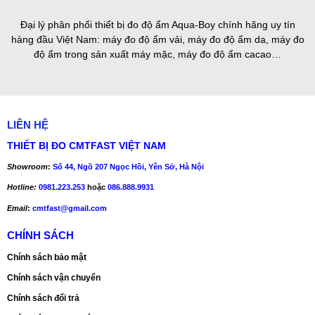
Đại lý phân phối thiết bị đo độ ẩm Aqua-Boy chính hãng uy tín
hàng đầu Việt Nam: máy đo độ ẩm vải, máy đo độ ẩm da, máy đo
độ ẩm trong sản xuất máy mặc, máy đo độ ẩm cacao…
LIÊN HỆ
THIẾT BỊ ĐO CMTFAST VIỆT NAM
Showroom
:
Số 44, Ngõ 207 Ngọc Hồi, Yên Sở, Hà Nội
Hotline:
0981.223.253
hoặc
086.888.9931
Email
:
cmtfast@gmail.com
CHÍNH SÁCH
Chính sách bảo mật
Chính sách vận chuyển
Chính sách đổi trả