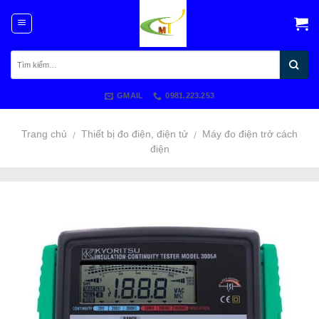
Skip
to
content
GMAIL
0981.223.253
Trang chủ
Thiết bị đo điện, điện tử
Máy đo điện trở cách
/
/
điện