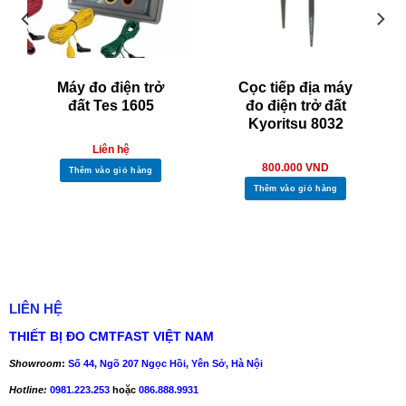
Máy đo điện trở
Cọc tiếp địa máy
đất Tes 1605
đo điện trở đất
Kyoritsu 8032
Liên hệ
800.000
VND
Thêm vào giỏ hàng
Thêm vào giỏ hàng
LIÊN HỆ
THIẾT BỊ ĐO CMTFAST VIỆT NAM
Showroom
:
Số 44, Ngõ 207 Ngọc Hồi, Yên Sở, Hà Nội
Hotline:
0981.223.253
hoặc
086.888.9931