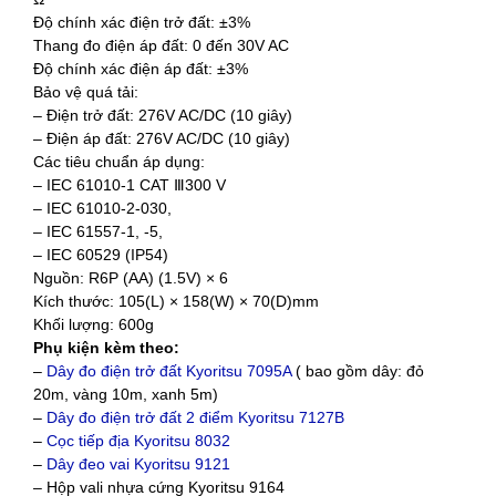
Độ chính xác điện trở đất: ±3%
Thang đo điện áp đất: 0 đến 30V AC
Độ chính xác điện áp đất: ±3%
Bảo vệ quá tải:
– Điện trở đất: 276V AC/DC (10 giây)
– Điện áp đất: 276V AC/DC (10 giây)
Các tiêu chuẩn áp dụng:
– IEC 61010-1 CAT Ⅲ300 V
– IEC 61010-2-030,
– IEC 61557-1, -5,
– IEC 60529 (IP54)
Nguồn: R6P (AA) (1.5V) × 6
Kích thước: 105(L) × 158(W) × 70(D)mm
Khối lượng: 600g
Phụ kiện kèm theo:
–
Dây đo điện trở đất Kyoritsu 7095A
( bao gồm dây: đỏ
20m, vàng 10m, xanh 5m)
–
Dây đo điện trở đất 2 điểm Kyoritsu 7127B
–
Cọc tiếp địa Kyoritsu 8032
–
Dây đeo vai Kyoritsu 9121
– Hộp vali nhựa cứng Kyoritsu 9164