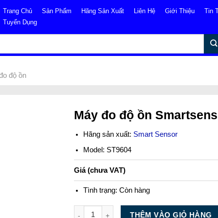
Trang Chủ
Sản Phẩm
Hãng Sản Xuất
Liên Hệ
Giới Thiệu
Tin 
Tuyển Dụng
đo độ ồn
Máy đo độ ồn Smartsens
Hãng sản xuất:
Smart Sensor
Model: ST9604
Giá (chưa VAT)
Tình trạng:
Còn hàng
Số lượng
THÊM VÀO GIỎ HÀNG