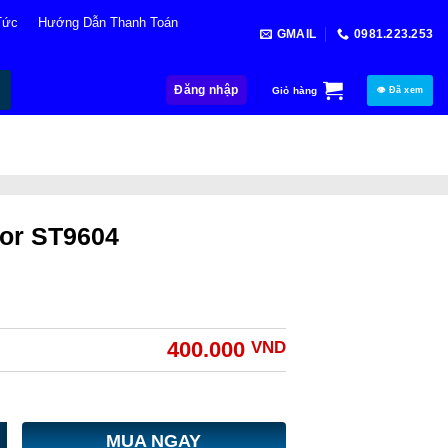
Tức
Hướng Dẫn Thanh Toán
GMAIL
0981.223.253
Đăng nhập
Giỏ hàng
👁 Đã xem
or ST9604
400.000
VND
MUA NGAY