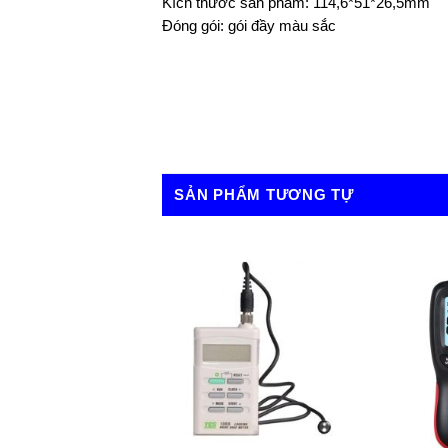
Kích thước sản phẩm: 114,6*51*26,5mm
Đóng gói: gói đầy màu sắc
SẢN PHẨM TƯƠNG TỰ