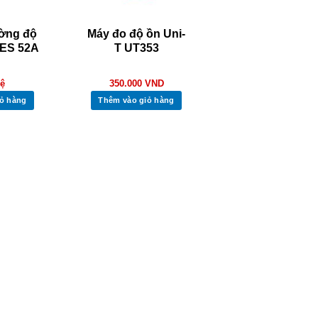
ờng độ
Máy đo độ ồn Uni-
TES 52A
T UT353
hệ
350.000
VND
ỏ hàng
Thêm vào giỏ hàng