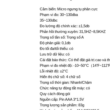
Cảm biến: Micro ngưng tụ phân cực
Phạm vi đo: 30~130dba
35~130dbc
Đo lường độ chính xác: ±1,5db
Phản hồi thường xuyên: 31,5HZ~8,5KHZ
Trọng số tần số: Trọng số A
Độ phân giải: 0,1db
Đo tối đa/tối thiểu: có
Lưu trữ dữ liệu: có
Cài đặt báo thức: Có thể đặt giá trị cao và t
Phạm vi đo nhiệt độ: -10~50°C（14℉~11
Lỗi nhiệt độ: ±2°C
Hiển thị chữ số: 4 chữ số
Trọng số thời gian: Nhanh/Chậm
Chức năng tự động tắt máy: có
Quy cách đóng gói
Nguồn cấp: Pin AAA 3*1.5V
Trọng lượng sản phẩm: 83g