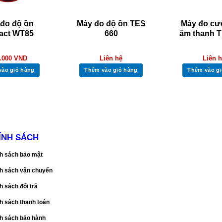
đo độ ồn
Máy đo độ ồn TES
Máy đo cư
act WT85
660
âm thanh 
.000
VND
Liên hệ
Liên 
vào giỏ hàng
Thêm vào giỏ hàng
Thêm vào gi
ÍNH SÁCH
h sách bảo mật
h sách vận chuyển
h sách đổi trả
h sách thanh toán
h sách bảo hành