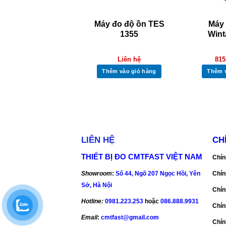
Máy đo độ ồn
Máy đo độ ồn TES
Máy 
Smartsensor
1355
Wint
AS824
Liên hệ
815
765.000
VND
Thêm vào giỏ hàng
Thêm 
Thêm vào giỏ hàng
LIÊN HỆ
CH
THIẾT BỊ ĐO CMTFAST VIỆT NAM
Chín
Showroom
:
Số 44, Ngõ 207 Ngọc Hồi, Yên
Chín
Sở, Hà Nội
Chín
Hotline:
0981.223.253
hoặc
086.888.9931
Chín
Email
:
cmtfast@gmail.com
Chín