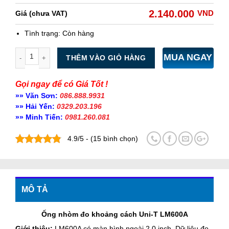
2.140.000
VND
Giá (chưa VAT)
Tình trạng:
Còn hàng
Số lượng
MUA NGAY
THÊM VÀO GIỎ HÀNG
Gọi ngay để có Giá Tốt !
»» Văn Sơn:
086.888.9931
»» Hải Yến:
0329.203.196
»» Minh Tiến:
0981.260.081
4.9/5 - (15 bình chọn)
MÔ TẢ
Ống nhòm đo khoảng cách Uni-T LM600A
Giới thiệu:
LM600A có màn hình ngoài 2.0 inch. Dữ liệu đo