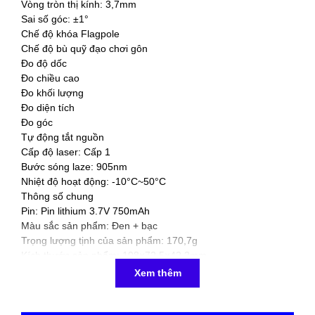
Vòng tròn thị kính: 3,7mm
Sai số góc: ±1°
Chế độ khóa Flagpole
Chế độ bù quỹ đạo chơi gôn
Đo độ dốc
Đo chiều cao
Đo khối lượng
Đo diện tích
Đo góc
Tự động tắt nguồn
Cấp độ laser: Cấp 1
Bước sóng laze: 905nm
Nhiệt độ hoạt động: -10°C~50°C
Thông số chung
Pin: Pin lithium 3.7V 750mAh
Màu sắc sản phẩm: Đen + bạc
Trọng lượng tịnh của sản phẩm: 170,7g
Kích thước sản phẩm: 108×72,5×42,2mm
Phụ kiện tiêu chuẩn: Cáp USB
Xem thêm
Đóng gói tiêu chuẩn: Hộp, Hướng dẫn sử dụng tiếng Anh