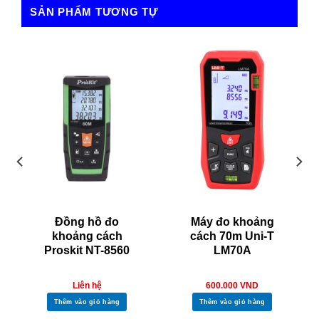
Catalog
SẢN PHẨM TƯƠNG TỰ
4.9/5 - (15 bình chọn)
Đồng hồ đo
Máy đo khoảng
khoảng cách
cách 70m Uni-T
Proskit NT-8560
LM70A
Liên hệ
600.000
VND
Thêm vào giỏ hàng
Thêm vào giỏ hàng