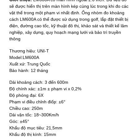
sẽ được hiển thị trên màn hình kép cùng lúc trong khi đo các
vật thể trong một phạm vi nhất định. Ống nhòm đo khoảng
cách LM600A có thể được sử dụng trong golf, lắp đặt thiết bị
điện, đường cao tốc, kỹ thuật đô thị, khảo sát và thiết kế lâm
nghiệp, xây dựng, quy hoạch mạng lưới và bảo trì truyền
thông
Thương hiệu: UNI-T
Model:LM600A
Xuất xứ: Trung Quốc
Bảo hành: 12 tháng
Dải khoảng cách: 3 đến 600m
Độ chính xác: ±1m ± phạm vi x 0,2%
Độ phóng đại: 6X
Phạm vi điều chỉnh điốp: ±6°
Chiều cao: 250m
Dải vận tốc: 18~300Km/h
Góc: ±45°
Khẩu độ mục tiêu: 21,5mm
Khẩu độ thị kính: 15mm