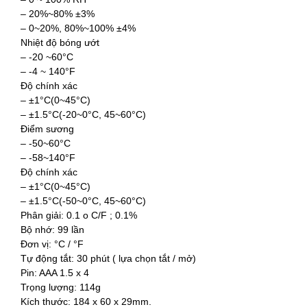
– 20%~80% ±3%
– 0~20%, 80%~100% ±4%
Nhiệt độ bóng ướt
– -20 ~60°C
– -4 ~ 140°F
Độ chính xác
– ±1°C(0~45°C)
– ±1.5°C(-20~0°C, 45~60°C)
Điểm sương
– -50~60°C
– -58~140°F
Độ chính xác
– ±1°C(0~45°C)
– ±1.5°C(-50~0°C, 45~60°C)
Phân giải: 0.1 o C/F ; 0.1%
Bộ nhớ: 99 lần
Đơn vị: °C / °F
Tự động tắt: 30 phút ( lựa chọn tắt / mở)
Pin: AAA 1.5 x 4
Trọng lượng: 114g
Kích thước: 184 x 60 x 29mm.