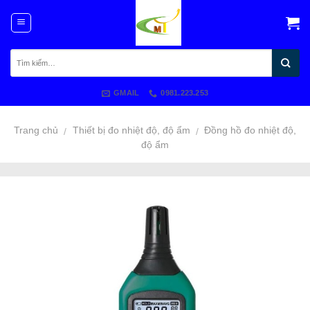
Skip
to
content
GMAIL
0981.223.253
Trang chủ
Thiết bị đo nhiệt độ, độ ẩm
Đồng hồ đo nhiệt độ,
/
/
độ ẩm