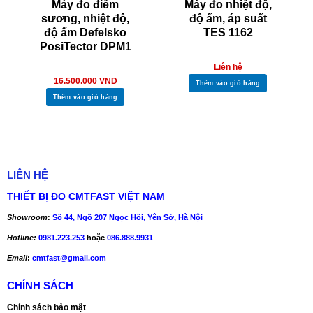
Máy đo điểm
Máy đo nhiệt độ,
sương, nhiệt độ,
độ ẩm, áp suất
độ ẩm Defelsko
TES 1162
PosiTector DPM1
Liên hệ
16.500.000
VND
Thêm vào giỏ hàng
Thêm vào giỏ hàng
LIÊN HỆ
THIẾT BỊ ĐO CMTFAST VIỆT NAM
Showroom
:
Số 44, Ngõ 207 Ngọc Hồi, Yên Sở, Hà Nội
Hotline:
0981.223.253
hoặc
086.888.9931
Email
:
cmtfast@gmail.com
CHÍNH SÁCH
Chính sách bảo mật