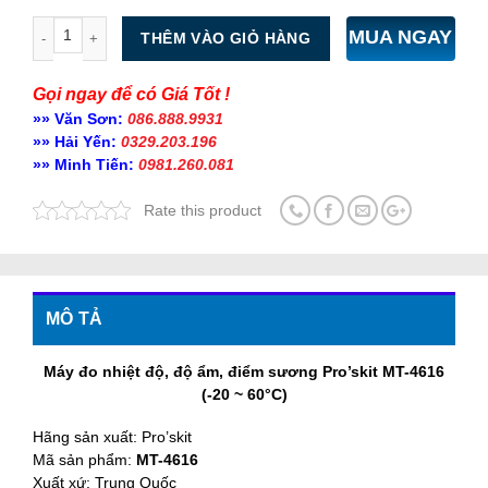
Số lượng
MUA NGAY
THÊM VÀO GIỎ HÀNG
Gọi ngay để có Giá Tốt !
»» Văn Sơn:
086.888.9931
»» Hải Yến:
0329.203.196
»» Minh Tiến:
0981.260.081
Rate this product
MÔ TẢ
Máy đo nhiệt độ, độ ẩm, điểm sương Pro’skit MT-4616
(-20 ~ 60°C)
Hãng sản xuất: Pro’skit
Mã sản phẩm:
MT-4616
Xuất xứ: Trung Quốc