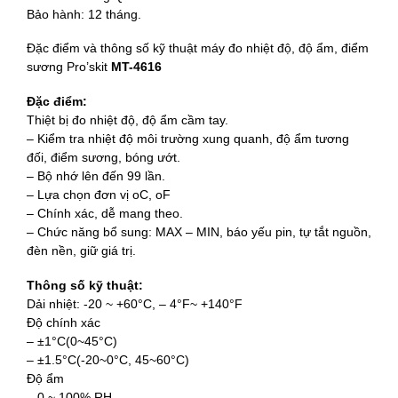
Bảo hành: 12 tháng.
Đặc điểm và thông số kỹ thuật máy đo nhiệt độ, độ ẩm, điểm
sương Pro’skit
MT-4616
Đặc điểm:
Thiệt bị đo nhiệt độ, độ ẩm cầm tay.
– Kiểm tra nhiệt độ môi trường xung quanh, độ ẩm tương
đối, điểm sương, bóng ướt.
– Bộ nhớ lên đến 99 lần.
– Lựa chọn đơn vị oC, oF
– Chính xác, dễ mang theo.
– Chức năng bổ sung: MAX – MIN, báo yếu pin, tự tắt nguồn,
đèn nền, giữ giá trị.
Thông số kỹ thuật:
Dải nhiệt: -20 ~ +60°C, – 4°F~ +140°F
Độ chính xác
– ±1°C(0~45°C)
– ±1.5°C(-20~0°C, 45~60°C)
Độ ẩm
– 0 ~ 100% RH