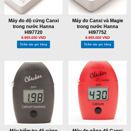
Máy đo độ cứng Canxi
Máy đo Canxi và Magie
trong nước Hanna
trong nước Hanna
HI97720
HI97752
8.985.000
VND
8.985.000
VND
Thêm vào giỏ hàng
Thêm vào giỏ hàng
Máy kiểm tra độ cứng
Máy đo nồng độ Canxi