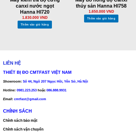
canxi nước ngọt
thủy sản Hanna HI758
Hanna HI720
1.650.000
VND
1.830.000
VND
Thêm vào giỏ hàng
Thêm vào giỏ hàng
LIÊN HỆ
THIẾT BỊ ĐO CMTFAST VIỆT NAM
Showroom
:
Số 44, Ngõ 207 Ngọc Hồi, Yên Sở, Hà Nội
Hotline:
0981.223.253
hoặc
086.888.9931
Email
:
cmtfast@gmail.com
CHÍNH SÁCH
Chính sách bảo mật
Chính sách vận chuyển