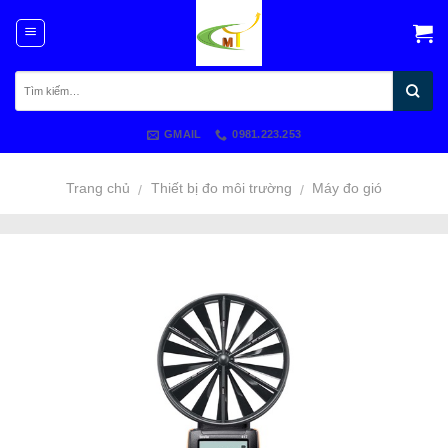
Skip
to
content
GMAIL
0981.223.253
Trang chủ
Thiết bị đo môi trường
Máy đo gió
/
/