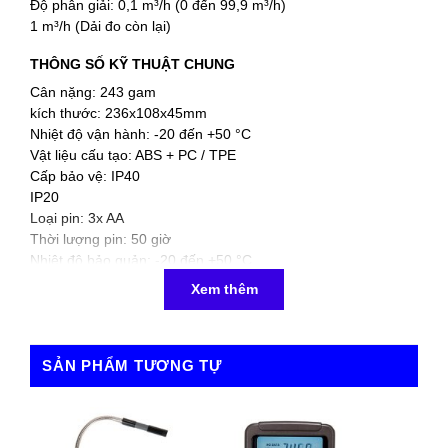
Độ phân giải: 0,1 m³/h (0 đến 99,9 m³/h)
1 m³/h (Dải đo còn lại)
THÔNG SỐ KỸ THUẬT CHUNG
Cân nặng: 243 gam
kích thước: 236x108x45mm
Nhiệt độ vận hành: -20 đến +50 °C
Vật liệu cấu tạo: ABS + PC / TPE
Cấp bảo vệ: IP40
IP20
Loại pin: 3x AA
Thời lượng pin: 50 giờ
Nhiệt độ bảo quản: -20 đến +50 °C
Xem thêm
4.8/5 - (5 bình chọn)
SẢN PHẨM TƯƠNG TỰ