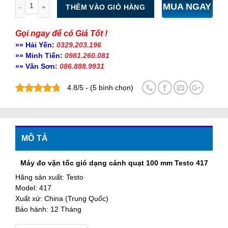
Số lượng
MUA NGAY
THÊM VÀO GIỎ HÀNG
Gọi ngay để có Giá Tốt !
»» Hải Yến:
0329.203.196
»» Minh Tiến:
0981.260.081
»» Văn Sơn:
086.888.9931
4.8/5 - (5 bình chọn)
MÔ TẢ
Máy đo vận tốc gió dạng cánh quạt 100 mm Testo 417
Hãng sản xuất: Testo
Model: 417
Xuất xứ: China (Trung Quốc)
Bảo hành: 12 Tháng