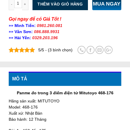
Số lượng
MUA NGAY
THÊM VÀO GIỎ HÀNG
Gọi ngay để có Giá Tốt !
»» Minh Tiến:
0981.260.081
»» Văn Sơn:
086.888.9931
»» Hải Yến:
0329.203.196
5/5 - (3 bình chọn)
MÔ TẢ
Panme đo trong 3 điểm điện tử Mitutoyo 468-176
Hãng sản xuất: MITUTOYO
Model: 468-176
Xuất xứ: Nhật Bản
Bảo hành: 12 Tháng