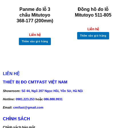
Panme đo lỗ 3
Đồng hồ đo lỗ
chấu Mitutoyo
Mitutoyo 511-805
368-177 (200mm)
Liên hệ
Liên hệ
Thêm vào giỏ hàng
Thêm vào giỏ hàng
LIÊN HỆ
THIẾT BỊ ĐO CMTFAST VIỆT NAM
Showroom
:
Số 44, Ngõ 207 Ngọc Hồi, Yên Sở, Hà Nội
Hotline:
0981.223.253
hoặc
086.888.9931
Email
:
cmtfast@gmail.com
CHÍNH SÁCH
Chính sách bảo mật