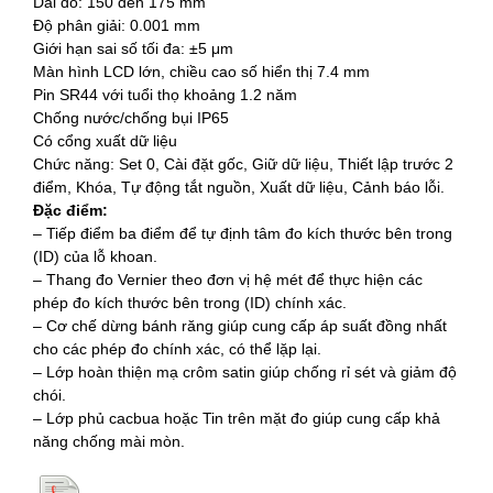
Dải đo: 150 đến 175 mm
Độ phân giải: 0.001 mm
Giới hạn sai số tối đa: ±5 μm
Màn hình LCD lớn, chiều cao số hiển thị 7.4 mm
Pin SR44 với tuổi thọ khoảng 1.2 năm
Chống nước/chống bụi IP65
Có cổng xuất dữ liệu
Chức năng: Set 0, Cài đặt gốc, Giữ dữ liệu, Thiết lập trước 2
điểm, Khóa, Tự động tắt nguồn, Xuất dữ liệu, Cảnh báo lỗi.
Đặc điểm:
– Tiếp điểm ba điểm để tự định tâm đo kích thước bên trong
(ID) của lỗ khoan.
– Thang đo Vernier theo đơn vị hệ mét để thực hiện các
phép đo kích thước bên trong (ID) chính xác.
– Cơ chế dừng bánh răng giúp cung cấp áp suất đồng nhất
cho các phép đo chính xác, có thể lặp lại.
– Lớp hoàn thiện mạ crôm satin giúp chống rỉ sét và giảm độ
chói.
– Lớp phủ cacbua hoặc Tin trên mặt đo giúp cung cấp khả
năng chống mài mòn.