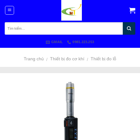
Skip
to
content
GMAIL
0981.223.253
Trang chủ
Thiết bị đo cơ khí
Thiết bị đo lỗ
/
/