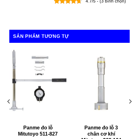
4.7/5 - (3 bình chọn)
SẢN PHẨM TƯƠNG TỰ
Panme đo lỗ
Panme đo lỗ 3
Mitutoyo 511-827
chân cơ khí