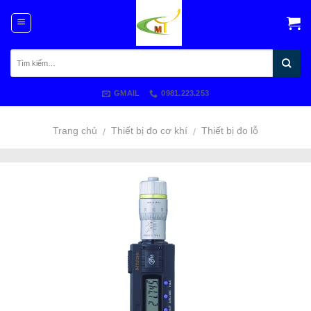
Skip
to
content
GMAIL
0981.223.253
Trang chủ
Thiết bị đo cơ khí
Thiết bị đo lỗ
/
/