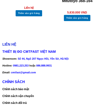
Mitutoyo 368-164
Liên hệ
5.830.000
VND
Thêm vào giỏ hàng
Thêm vào giỏ hàng
LIÊN HỆ
THIẾT BỊ ĐO CMTFAST VIỆT NAM
Showroom
:
Số 44, Ngõ 207 Ngọc Hồi, Yên Sở, Hà Nội
Hotline:
0981.223.253
hoặc
086.888.9931
Email
:
cmtfast@gmail.com
CHÍNH SÁCH
Chính sách bảo mật
Chính sách vận chuyển
Chính sách đổi trả