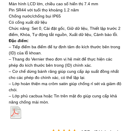
Màn hình LCD lớn, chiều cao số hiển thị 7.4 mm
Pin SR44 với tuổi thọ khoảng 1.2 năm
Chống nước/chống bụi IP65
Có cổng xuất dữ liệu
Chức năng: Set 0, Cài đặt gốc, Giữ dữ liệu, Thiết lập trước 2
điểm, Khóa, Tự động tắt nguồn, Xuất dữ liệu, Cảnh báo lỗi.
Đặc điểm:
– Tiếp điểm ba điểm để tự định tâm đo kích thước bên trong
(ID) của lỗ khoan.
– Thang đo Vernier theo đơn vị hệ mét để thực hiện các
phép đo kích thước bên trong (ID) chính xác.
– Cơ chế dừng bánh răng giúp cung cấp áp suất đồng nhất
cho các phép đo chính xác, có thể lặp lại.
– Lớp hoàn thiện mạ crôm satin giúp chống rỉ sét và giảm độ
chói.
– Lớp phủ cacbua hoặc Tin trên mặt đo giúp cung cấp khả
năng chống mài mòn.