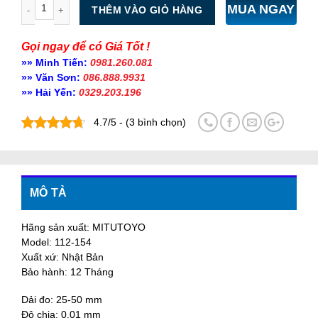
Số lượng
MUA NGAY
THÊM VÀO GIỎ HÀNG
Gọi ngay để có Giá Tốt !
»» Minh Tiến:
0981.260.081
»» Văn Sơn:
086.888.9931
»» Hải Yến:
0329.203.196
4.7/5 - (3 bình chọn)
MÔ TẢ
Hãng sản xuất: MITUTOYO
Model: 112-154
Xuất xứ: Nhật Bản
Bảo hành: 12 Tháng
Dải đo: 25-50 mm
Độ chia: 0.01 mm