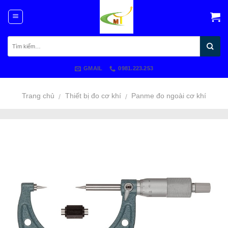
Skip
to
content
GMAIL
0981.223.253
Trang chủ
Thiết bị đo cơ khí
Panme đo ngoài cơ khí
/
/