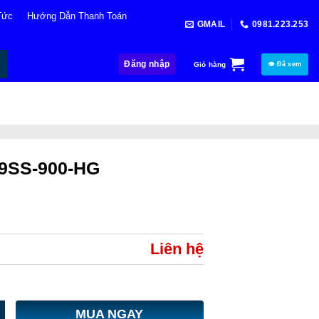
Tức
Hướng Dẫn Thanh Toán
GMAIL
0981.223.253
Đăng nhập
Giỏ hàng
👁 Đã xem
t 9SS-900-HG
Liên hệ
MUA NGAY