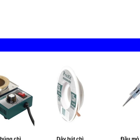
húng chì
Dây hút chì
Đầu mỏ