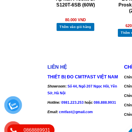
ro’skit SS-551B
S120T-6SB (60W)
Prosk
(
545.000
VND
80.000
VND
620
Thêm vào giỏ hàng
Thêm vào giỏ hàng
Thêm 
LIÊN HỆ
CH
THIẾT BỊ ĐO CMTFAST VIỆT NAM
Chín
Showroom
:
Số 44, Ngõ 207 Ngọc Hồi, Yên
Chín
Sở, Hà Nội
Chín
Hotline:
0981.223.253
hoặc
086.888.9931
Chín
Email
:
cmtfast@gmail.com
Chín
0868889931