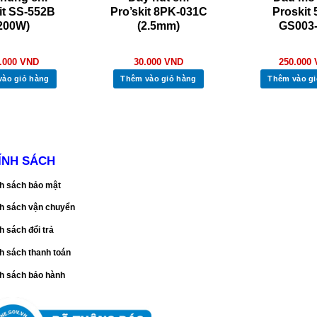
it SS-552B
Pro’skit 8PK-031C
Proskit 
200W)
(2.5mm)
GS003
.000
VND
30.000
VND
250.000
vào giỏ hàng
Thêm vào giỏ hàng
Thêm vào gi
ÍNH SÁCH
h sách bảo mật
h sách vận chuyển
h sách đổi trả
h sách thanh toán
h sách bảo hành