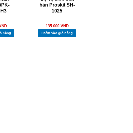
5PK-
hàn Proskit SH-
-H3
1025
VND
135.000
VND
ỏ hàng
Thêm vào giỏ hàng