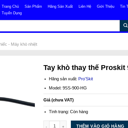
Trang Chủ
Sản Phẩm
Hãng Sản Xuất
Liên Hệ
Giới Thiệu
Tin 
Tuyển Dụng
hiếc - Máy khò nhiệt
Tay khò thay thế Proski
Hãng sản xuất:
Pro'Skit
Model: 9SS-900-HG
Giá (chưa VAT)
Tình trạng:
Còn hàng
Số lượng
THÊM VÀO GIỎ HÀNG