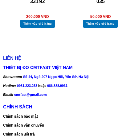
331NZ
035
200.000
VND
50.000
VND
Thêm vào giỏ hàng
Thêm vào giỏ hàng
LIÊN HỆ
THIẾT BỊ ĐO CMTFAST VIỆT NAM
Showroom
:
Số 44, Ngõ 207 Ngọc Hồi, Yên Sở, Hà Nội
Hotline:
0981.223.253
hoặc
086.888.9931
Email
:
cmtfast@gmail.com
CHÍNH SÁCH
Chính sách bảo mật
Chính sách vận chuyển
Chính sách đổi trả