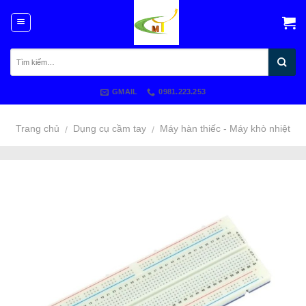
Skip
to
content
GMAIL
0981.223.253
Trang chủ
Dụng cụ cầm tay
Máy hàn thiếc - Máy khò nhiệt
/
/