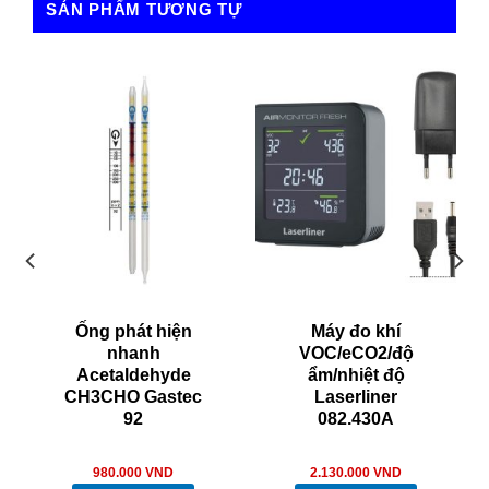
SẢN PHẨM TƯƠNG TỰ
Ống phát hiện
Máy đo khí
nhanh
VOC/eCO2/độ
Acetaldehyde
ẩm/nhiệt độ
CH3CHO Gastec
Laserliner
92
082.430A
980.000
VND
2.130.000
VND