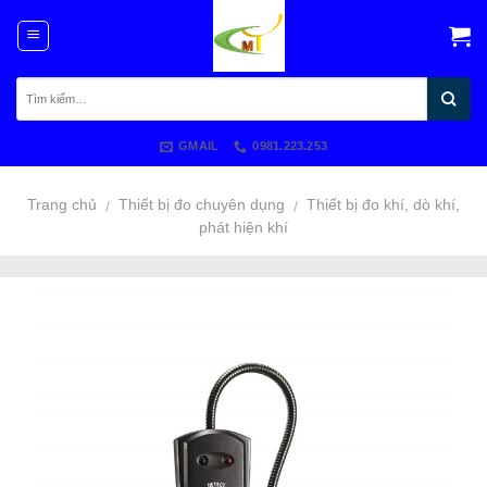
Skip
to
content
GMAIL
0981.223.253
Trang chủ
Thiết bị đo chuyên dụng
Thiết bị đo khí, dò khí,
/
/
phát hiện khí