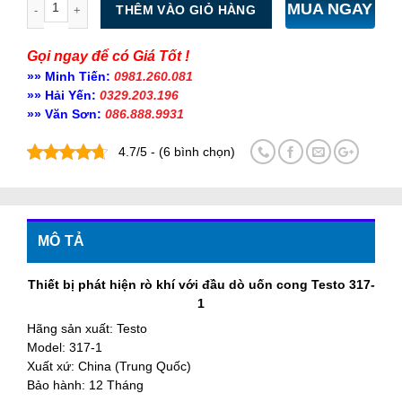
MUA NGAY
THÊM VÀO GIỎ HÀNG
Gọi ngay để có Giá Tốt !
»» Minh Tiến:
0981.260.081
»» Hải Yến:
0329.203.196
»» Văn Sơn:
086.888.9931
4.7/5 - (6 bình chọn)
MÔ TẢ
Thiết bị phát hiện rò khí với đầu dò uốn cong Testo 317-
1
Hãng sản xuất: Testo
Model: 317-1
Xuất xứ: China (Trung Quốc)
Bảo hành: 12 Tháng