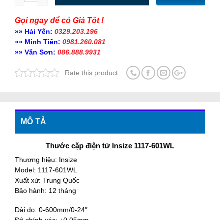
Gọi ngay để có Giá Tốt !
»» Hải Yến:
0329.203.196
»» Minh Tiến:
0981.260.081
»» Văn Sơn:
086.888.9931
Rate this product
MÔ TẢ
Thước cặp điện tử Insize 1117-601WL
Thương hiệu: Insize
Model: 1117-601WL
Xuất xứ: Trung Quốc
Bảo hành: 12 tháng
Dải đo: 0-600mm/0-24″