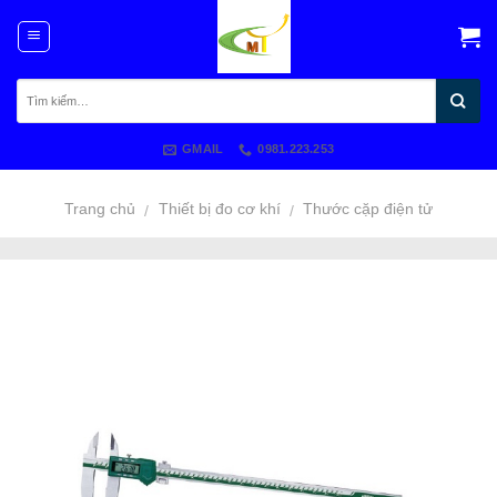
Skip
to
content
GMAIL
0981.223.253
Trang chủ
Thiết bị đo cơ khí
Thước cặp điện tử
/
/