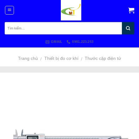
Skip
to
content
GMAIL
0981.223.253
Trang chủ
Thiết bị đo cơ khí
Thước cặp điện tử
/
/