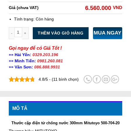
6.560.000
VND
Giá (chưa VAT)
Tình trạng:
Còn hàng
Số lượng
MUA NGAY
THÊM VÀO GIỎ HÀNG
Gọi ngay để có Giá Tốt !
»» Hải Yến:
0329.203.196
»» Minh Tiến:
0981.260.081
»» Văn Sơn:
086.888.9931
4.8/5 - (11 bình chọn)
MÔ TẢ
Thước cặp điện tử chống nước 300mm Mitutoyo 500-704-20