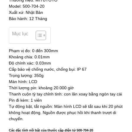
Thương hiệu: MITUTOYO
Model: 500-704-20
Xuất xứ: Nhật Bản
Bảo hành: 12 Tháng
Mục lục
Phạm vị đo: 0 đến 300mm
Khoảng chia: 0.01mm
Độ chính xác: 0.03mm
Cấp bảo vệ chống nước, chống bụi: IP 67
Trọng lượng: 350g
Màn hình: LCD
Thời lượng pin: khoảng 20.000 giờ
Thanh cuộn tỳ tay chỉnh tinh: con lăn xoay bằng ngón tay cái
Pin đi kèm: 1 viên
Tự động bật, tắt nguồn: Màn hình LCD sẽ tắt sau khi 20 phút
không hoạt động. Nguồn được phục hồi khi thanh trượt di
chuyển.
Các đặc tính nổi bật của thước cặp điện tử 500-704-20