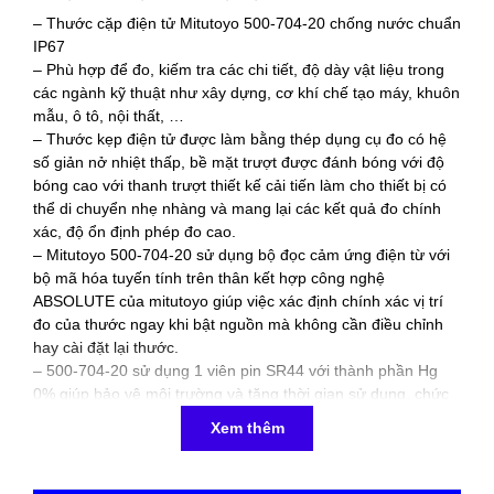
– Thước cặp điện tử Mitutoyo 500-704-20 chống nước chuẩn
IP67
– Phù hợp để đo, kiếm tra các chi tiết, độ dày vật liệu trong
các ngành kỹ thuật như xây dựng, cơ khí chế tạo máy, khuôn
mẫu, ô tô, nội thất, …
– Thước kẹp điện tử được làm bằng thép dụng cụ đo có hệ
số giản nở nhiệt thấp, bề mặt trượt được đánh bóng với độ
bóng cao với thanh trượt thiết kế cải tiến làm cho thiết bị có
thể di chuyển nhẹ nhàng và mang lại các kết quả đo chính
xác, độ ổn định phép đo cao.
– Mitutoyo 500-704-20 sử dụng bộ đọc cảm ứng điện từ với
bộ mã hóa tuyến tính trên thân kết hợp công nghệ
ABSOLUTE của mitutoyo giúp việc xác định chính xác vị trí
đo của thước ngay khi bật nguồn mà không cần điều chỉnh
hay cài đặt lại thước.
– 500-704-20 sử dụng 1 viên pin SR44 với thành phần Hg
0% giúp bảo vệ môi trường và tăng thời gian sử dụng, chức
năng cảnh báo điện áp thấp, lỗi giá trị đo, được đựng trong
Xem thêm
hộp nhựa giúp bảo vệ thước được tốt hơn, thuận tiện trong
việc bảo quản và vận chuyển.
– Màn hình LCD chống va đập có độ bền cao, chiều cao ký