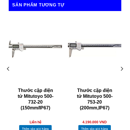
tự 9,0 mm giúp cải thiện khả năng đọc, Kết quả đo đạt được
SẢN PHẨM TƯƠNG TỰ
hiển thị trên màn hình điện tử rõ ràng giúp người sử dụng dễ
dàng đọc kết quả nhanh chóng.
4.8/5 - (11 bình chọn)
Thước cặp điện
Thước cặp điện
tử Mitutoyo 500-
tử Mitutoyo 500-
732-20
753-20
(150mm/IP67)
(200mm,IP67)
Liên hệ
4.190.000
VND
Thêm vào giỏ hàng
Thêm vào giỏ hàng