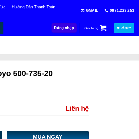
Tức
Hướng Dẫn Thanh Toán
GMAIL
0981.223.253
Đăng nhập
Giỏ hàng
👁 Đã xem
oyo 500-735-20
Liên hệ
MUA NGAY