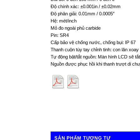
Độ chính xác: ±0.001in / ±0.02mm
Độ phân giải: 0.01mm / 0.0005″
Hệ: mét/inch
Mỏ đo ngoài phủ carbide
Pin: SR4
Cấp bảo vệ chống nước, chống bụi: IP 67
Thanh cuộn tùy tay chỉnh tinh: con lăn xoay
Tự động bật/tắt nguồn: Màn hình LCD sẽ tắ
Nguồn được phục hồi khi thanh trượt di chu
SẢN PHẨM TƯƠNG TỰ