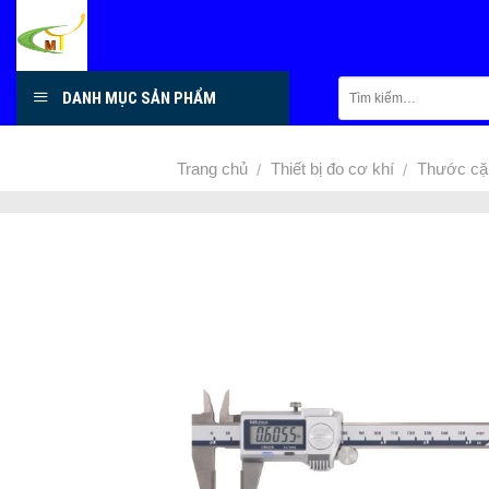
Skip
to
content
DANH MỤC SẢN PHẨM
Trang chủ
Thiết bị đo cơ khí
Thước cặp
/
/