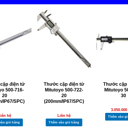
cặp điện tử
Thước cặp điện tử
Thước cặp 
yo 500-716-
Mitutoyo 500-722-
Mitutoyo 5
20
20
30
/IP67/SPC)
(200mm/IP67/SPC)
3.050.00
iên hệ
Liên hệ
Thêm vào gi
vào giỏ hàng
Thêm vào giỏ hàng