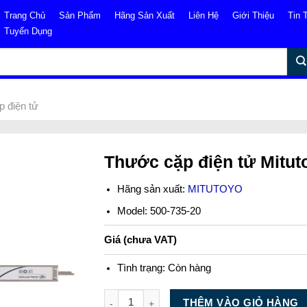
Trang Chủ
Sản Phẩm
Hãng Sản Xuất
Liên Hệ
Giới Thiệu
Tin 
Tuyển Dụng
 điện tử
Thước cặp điện tử Mitut
Hãng sản xuất:
MITUTOYO
Model: 500-735-20
Giá (chưa VAT)
Tình trạng:
Còn hàng
Số lượng
THÊM VÀO GIỎ HÀNG