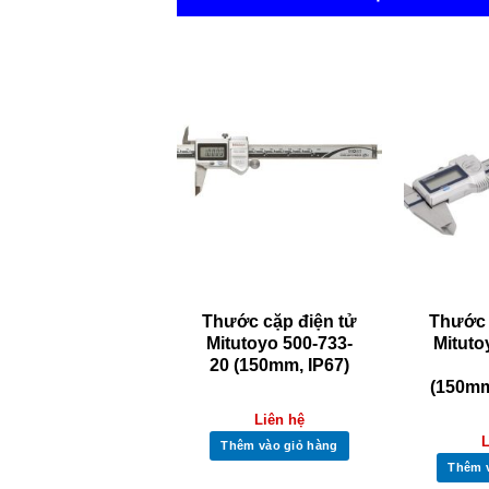
ước cặp điện tử
Thước cặp điện tử
Thước 
tutoyo 500-153-
Mitutoyo 500-733-
Mituto
30
20 (150mm, IP67)
(150mm
6.967.000
VND
Liên hệ
L
Thêm vào giỏ hàng
Thêm vào giỏ hàng
Thêm 