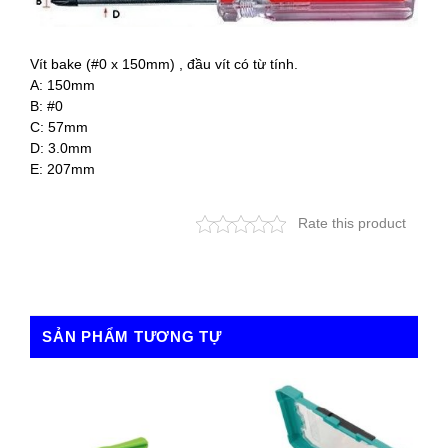
Vít bake (#0 x 150mm) , đầu vít có từ tính.
A: 150mm
B: #0
C: 57mm
D: 3.0mm
E: 207mm
Rate this product
SẢN PHẨM TƯƠNG TỰ