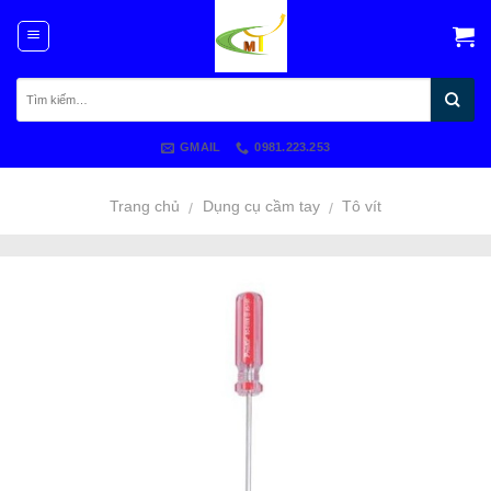
Skip
to
content
GMAIL
0981.223.253
Trang chủ
Dụng cụ cầm tay
Tô vít
/
/