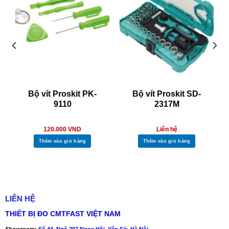
Bộ vít Proskit PK-
Bộ vít Proskit SD-
9110
2317M
120.000
VND
Liên hệ
Thêm vào giỏ hàng
Thêm vào giỏ hàng
LIÊN HỆ
THIẾT BỊ ĐO CMTFAST VIỆT NAM