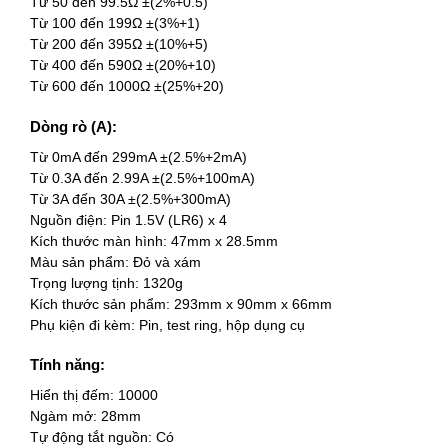
Từ 50 đến 99.5Ω ±(2%+0.5)
Từ 100 đến 199Ω ±(3%+1)
Từ 200 đến 395Ω ±(10%+5)
Từ 400 đến 590Ω ±(20%+10)
Từ 600 đến 1000Ω ±(25%+20)
Dòng rò (A):
Từ 0mA đến 299mA ±(2.5%+2mA)
Từ 0.3A đến 2.99A ±(2.5%+100mA)
Từ 3A đến 30A ±(2.5%+300mA)
Nguồn điện: Pin 1.5V (LR6) x 4
Kích thước màn hình: 47mm x 28.5mm
Màu sản phẩm: Đỏ và xám
Trọng lượng tịnh: 1320g
Kích thước sản phẩm: 293mm x 90mm x 66mm
Phụ kiện đi kèm: Pin, test ring, hộp dụng cụ
Tính năng:
Hiển thị đếm: 10000
Ngàm mở: 28mm
Tự động tắt nguồn: Có