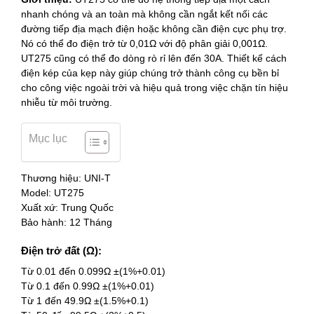
nhanh chóng và an toàn mà không cần ngắt kết nối các
đường tiếp địa mạch điện hoặc không cần điện cực phụ trợ.
Nó có thể đo điện trở từ 0,01Ω với độ phân giải 0,001Ω.
UT275 cũng có thể đo dòng rò rỉ lên đến 30A. Thiết kế cách
điện kép của kẹp này giúp chúng trở thành công cụ bền bỉ
cho công việc ngoài trời và hiệu quả trong việc chặn tín hiệu
nhiễu từ môi trường.
Mục lục
Thương hiệu: UNI-T
Model: UT275
Xuất xứ: Trung Quốc
Bảo hành: 12 Tháng
Điện trở đất (Ω):
Từ 0.01 đến 0.099Ω ±(1%+0.01)
Từ 0.1 đến 0.99Ω ±(1%+0.01)
Từ 1 đến 49.9Ω ±(1.5%+0.1)