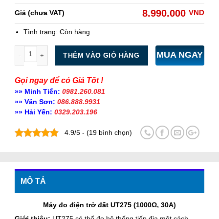
8.990.000
VND
Giá (chưa VAT)
Tình trạng:
Còn hàng
Số lượng
MUA NGAY
THÊM VÀO GIỎ HÀNG
Gọi ngay để có Giá Tốt !
»» Minh Tiến:
0981.260.081
»» Văn Sơn:
086.888.9931
»» Hải Yến:
0329.203.196
4.9/5 - (19 bình chọn)
MÔ TẢ
Máy đo điện trở đất UT275 (1000Ω, 30A)
Giới thiệu:
UT275 có thể đo hệ thống tiếp địa một cách