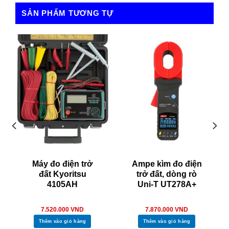
SẢN PHẨM TƯƠNG TỰ
Máy đo điện trở
Ampe kìm đo điện
đất Kyoritsu
trở đất, dòng rò
4105AH
Uni-T UT278A+
7.520.000
VND
7.870.000
VND
Thêm vào giỏ hàng
Thêm vào giỏ hàng