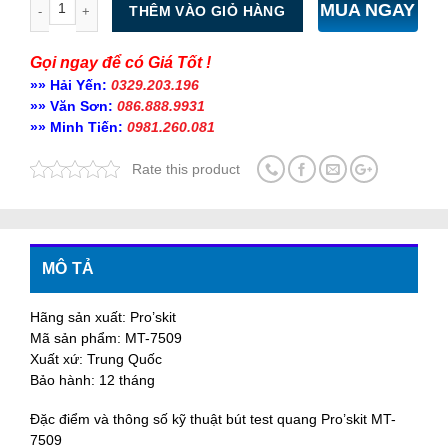
MUA NGAY
THÊM VÀO GIỎ HÀNG
Gọi ngay để có Giá Tốt !
»» Hải Yến:
0329.203.196
»» Văn Sơn:
086.888.9931
»» Minh Tiến:
0981.260.081
Rate this product
MÔ TẢ
Hãng sản xuất: Pro’skit
Mã sản phẩm: MT-7509
Xuất xứ: Trung Quốc
Bảo hành: 12 tháng
Đặc điểm và thông số kỹ thuật bút test quang Pro’skit MT-
7509