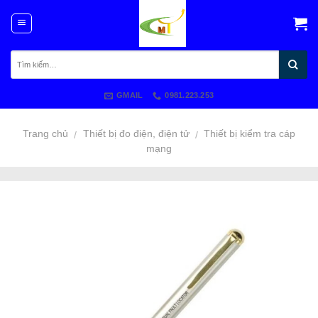
Skip
to
content
GMAIL
0981.223.253
Trang chủ
Thiết bị đo điện, điện tử
Thiết bị kiểm tra cáp
/
/
mạng