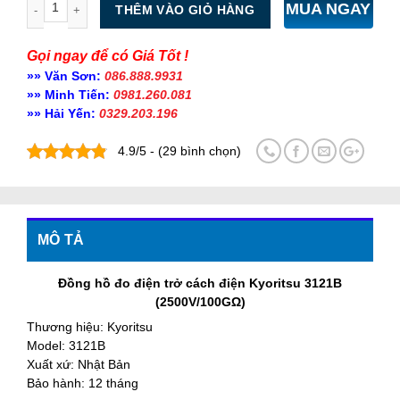
MUA NGAY
THÊM VÀO GIỎ HÀNG
Gọi ngay để có Giá Tốt !
»» Văn Sơn:
086.888.9931
»» Minh Tiến:
0981.260.081
»» Hải Yến:
0329.203.196
4.9/5 - (29 bình chọn)
MÔ TẢ
Đồng hồ đo điện trở cách điện Kyoritsu 3121B
(2500V/100GΩ)
Thương hiệu: Kyoritsu
Model: 3121B
Xuất xứ: Nhật Bản
Bảo hành: 12 tháng