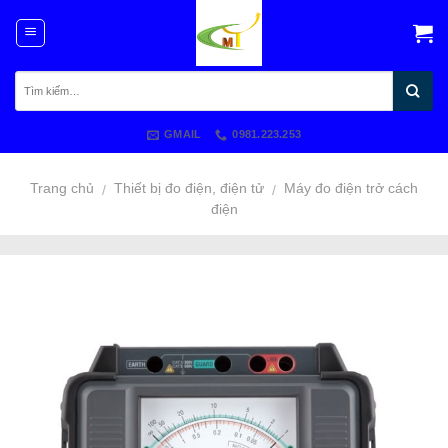
Skip
to
content
GMAIL
0981.223.253
Trang chủ
Thiết bị đo điện, điện tử
Máy đo điện trở cách
/
/
điện