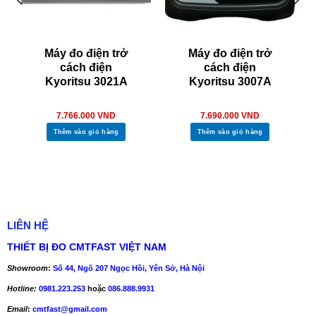
Máy đo điện trở
Máy đo điện trở
cách điện
cách điện
Kyoritsu 3021A
Kyoritsu 3007A
7.766.000
VND
7.690.000
VND
Thêm vào giỏ hàng
Thêm vào giỏ hàng
LIÊN HỆ
THIẾT BỊ ĐO CMTFAST VIỆT NAM
Showroom
:
Số 44, Ngõ 207 Ngọc Hồi, Yên Sở, Hà Nội
Hotline:
0981.223.253
hoặc
086.888.9931
Email
:
cmtfast@gmail.com