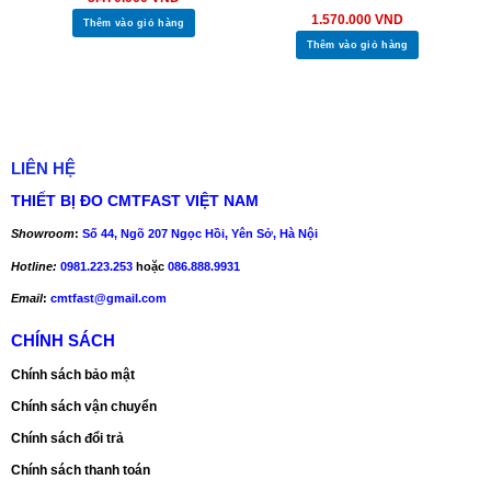
1.570.000
VND
Thêm vào giỏ hàng
Thêm vào giỏ hàng
LIÊN HỆ
THIẾT BỊ ĐO CMTFAST VIỆT NAM
Showroom
:
Số 44, Ngõ 207 Ngọc Hồi, Yên Sở, Hà Nội
Hotline:
0981.223.253
hoặc
086.888.9931
Email
:
cmtfast@gmail.com
CHÍNH SÁCH
Chính sách bảo mật
Chính sách vận chuyển
Chính sách đổi trả
Chính sách thanh toán