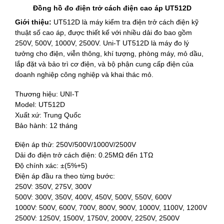
Đồng hồ đo điện trở cách điện cao áp UT512D
Giới thiệu:
UT512D là máy kiểm tra điện trở cách điện kỹ
thuật số cao áp, được thiết kế với nhiều dải đo bao gồm
250V, 500V, 1000V, 2500V. Uni-T UT512D là máy đo lý
tưởng cho điện, viễn thông, khí tượng, phòng máy, mỏ dầu,
lắp đặt và bảo trì cơ điện, và bộ phận cung cấp điện của
doanh nghiệp công nghiệp và khai thác mỏ.
Thương hiệu: UNI-T
Model: UT512D
Xuất xứ: Trung Quốc
Bảo hành: 12 tháng
Điện áp thử: 250V/500V/1000V/2500V
Dải đo điện trở cách điện: 0.25MΩ đến 1TΩ
Độ chính xác: ±(5%+5)
Điện áp đầu ra theo từng bước:
250V: 350V, 275V, 300V
500V: 300V, 350V, 400V, 450V, 500V, 550V, 600V
1000V: 500V, 600V, 700V, 800V, 900V, 1000V, 1100V, 1200V
2500V: 1250V, 1500V, 1750V, 2000V, 2250V, 2500V