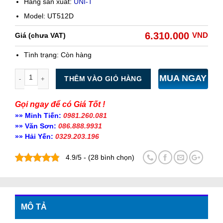
Hãng sản xuất:
UNI-T
Model: UT512D
6.310.000
VND
Giá (chưa VAT)
Tình trạng:
Còn hàng
Số lượng
MUA NGAY
THÊM VÀO GIỎ HÀNG
Gọi ngay để có Giá Tốt !
»» Minh Tiến:
0981.260.081
»» Văn Sơn:
086.888.9931
»» Hải Yến:
0329.203.196
4.9/5 - (28 bình chọn)
MÔ TẢ