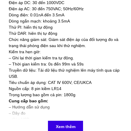
Điện áp DC: 30 đến 1000VDC
Điện áp AC: 30 đến 750VAC; 50Hz/60Hz
Dòng điện: 0.01nA đến 3.5mA
Dòng ngắn mạch: khoảng 3.5mA
Thử PI: hiển thị tự động
Thử DAR: hiên thị tự động
Chức năng giám sát: Giám sát điện áp của đối tượng đo và
trạng thái phóng điện sau khi thử nghiệm.
Kiểm tra hẹn giờ:
– Ghi lại thời gian kiểm tra tự động.
– Thời gian kiểm tra: 0s đến 99m và 59s
Truyền dữ liệu: Tải dữ liệu thử nghiệm lên máy tính qua cáp
USB.
Tiêu chuẩn áp dụng: CAT Ⅳ 600V, CE/UKCA
Nguồn cấp: 8 pin kiềm LR14
Trọng lượng bao gồm cả pin: 1800g
Cung cấp bao gồm:
– Hướng dẫn sử dụng
– Dây đo
– Cáp USB
– 8 pin LR14
Xem thêm