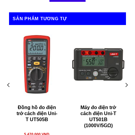
– Hộp đựng
Catalog
SẢN PHẨM TƯƠNG TỰ
4.9/5 - (28 bình chọn)
Đồng hồ đo điện
Máy đo điện trở
trở cách điện Uni-
cách điện Uni-T
T UT505B
UT501B
(1000V/5GΩ)
5.470.000
VND