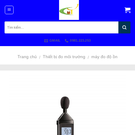
Skip
to
content
GMAIL
0981.223.253
Trang chủ
Thiết bị đo môi trường
máy đo độ ồn
/
/