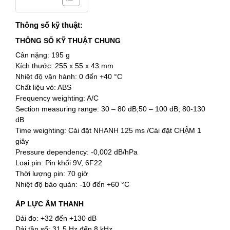
Thông số kỹ thuật:
THÔNG SỐ KỸ THUẬT CHUNG
Cân nặng: 195 g
Kích thước: 255 x 55 x 43 mm
Nhiệt độ vận hành: 0 đến +40 °C
Chất liệu vỏ: ABS
Frequency weighting: A/C
Section measuring range: 30 – 80 dB;50 – 100 dB; 80-130
dB
Time weighting: Cài đặt NHANH 125 ms /Cài đặt CHẬM 1
giây
Pressure dependency: -0,002 dB/hPa
Loại pin: Pin khối 9V, 6F22
Thời lượng pin: 70 giờ
Nhiệt độ bảo quản: -10 đến +60 °C
ÁP LỰC ÂM THANH
Dải đo: +32 đến +130 dB
Dải tần số: 31,5 Hz đến 8 kHz