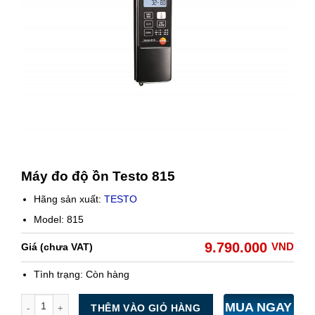
Máy đo độ ồn Testo 815
Hãng sản xuất:
TESTO
Model: 815
9.790.000
VND
Giá (chưa VAT)
Tình trạng:
Còn hàng
Số lượng
MUA NGAY
THÊM VÀO GIỎ HÀNG