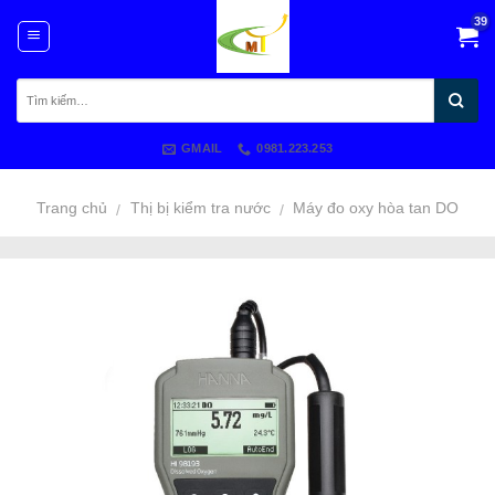
Skip
to
content
GMAIL
0981.223.253
Trang chủ
Thị bị kiểm tra nước
Máy đo oxy hòa tan DO
/
/