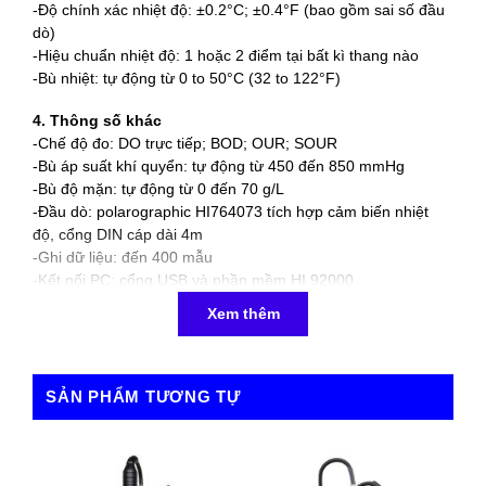
-Độ chính xác nhiệt độ: ±0.2°C; ±0.4°F (bao gồm sai số đầu
dò)
-Hiệu chuẩn nhiệt độ: 1 hoặc 2 điểm tại bất kì thang nào
-Bù nhiệt: tự động từ 0 to 50°C (32 to 122°F)
4. Thông số khác
-Chế độ đo: DO trực tiếp; BOD; OUR; SOUR
-Bù áp suất khí quyển: tự động từ 450 đến 850 mmHg
-Bù độ mặn: tự động từ 0 đến 70 g/L
-Đầu dò: polarographic HI764073 tích hợp cảm biến nhiệt
độ, cổng DIN cáp dài 4m
-Ghi dữ liệu: đến 400 mẫu
-Kết nối PC: cổng USB và phần mềm HI 92000
-Pin: (4) pin 1.5V AA
Xem thêm
-Tự động tắt: Tùy chọn: 5, 10, 30, 60 phút hoặc không kích
hoạt
-Môi trường: 0 to 50°C (32 to 122°F); RH 100% (IP67)
-Kích thước: 185 x 93 x 35.2 mm
SẢN PHẨM TƯƠNG TỰ
-Khối lượng: 400 g
5. Cung cấp gồm
– Máy đo HI98193