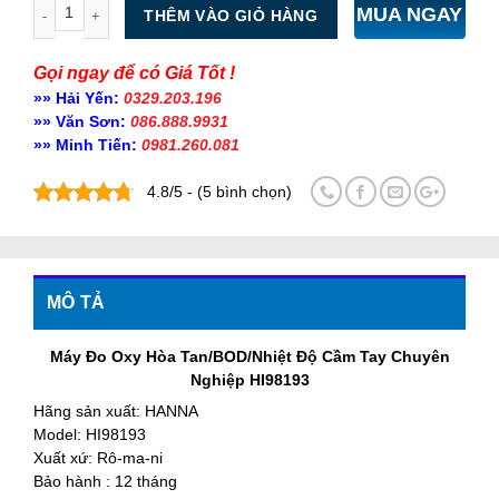
Số lượng
MUA NGAY
THÊM VÀO GIỎ HÀNG
Gọi ngay để có Giá Tốt !
»» Hải Yến:
0329.203.196
»» Văn Sơn:
086.888.9931
»» Minh Tiến:
0981.260.081
4.8/5 - (5 bình chọn)
MÔ TẢ
Máy Đo Oxy Hòa Tan/BOD/Nhiệt Độ Cầm Tay Chuyên
Nghiệp HI98193
Hãng sản xuất: HANNA
Model: HI98193
Xuất xứ: Rô-ma-ni
Bảo hành : 12 tháng