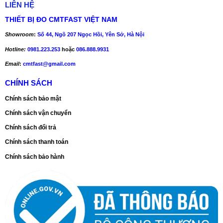
– Nhiều lựa chọn chiều dài cáp điện cực phù hợp:
LIÊN HỆ
+ HI98193 : điện cực cáp 4m
THIẾT BỊ ĐO CMTFAST VIỆT NAM
Showroom
:
Số 44, Ngõ 207 Ngọc Hồi, Yên Sở, Hà Nội
Hotline:
0981.223.253
hoặc
086.888.9931
Email
:
cmtfast@gmail.com
4.8/5 - (5 bình chọn)
CHÍNH SÁCH
Chính sách bảo mật
Chính sách vận chuyển
Chính sách đổi trả
Chính sách thanh toán
Chính sách bảo hành