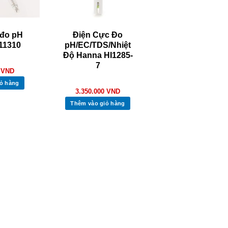
 đo pH
Điện Cực Đo
11310
pH/EC/TDS/Nhiệt
Độ Hanna HI1285-
7
0
VND
ỏ hàng
3.350.000
VND
Thêm vào giỏ hàng