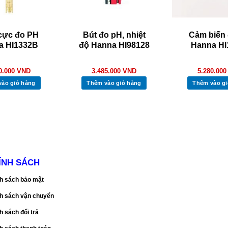
cực đo PH
Bút đo pH, nhiệt
Cảm biến
a HI1332B
độ Hanna HI98128
Hanna HI
0.000
VND
3.485.000
VND
5.280.00
vào giỏ hàng
Thêm vào giỏ hàng
Thêm vào gi
ÍNH SÁCH
h sách bảo mật
h sách vận chuyển
h sách đổi trả