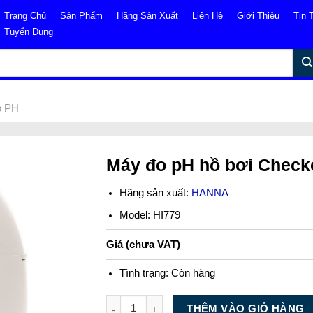
Trang Chủ
Sản Phẩm
Hãng Sản Xuất
Liên Hệ
Giới Thiệu
Tin 
Tuyển Dụng
o PH
Máy đo pH hồ bơi Check
Hãng sản xuất:
HANNA
Model: HI779
Giá (chưa VAT)
Tình trạng:
Còn hàng
Số lượng
THÊM VÀO GIỎ HÀNG