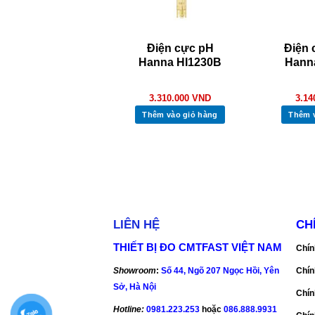
út đo pH, nhiệt
Điện cực pH
Điện 
 Hanna HI98127
Hanna HI1230B
Hann
3.110.000
VND
3.310.000
VND
3.14
Thêm vào giỏ hàng
Thêm vào giỏ hàng
Thêm 
LIÊN HỆ
CH
THIẾT BỊ ĐO CMTFAST VIỆT NAM
Chín
Showroom
:
Số 44, Ngõ 207 Ngọc Hồi, Yên
Chín
Sở, Hà Nội
Chín
Hotline:
0981.223.253
hoặc
086.888.9931