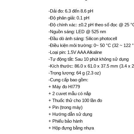
-Dải đo: 6.3 đến 8.6 pH
-Độ phân giải: 0.1 pH
-Độ chính xác: ±0.2 pH theo số đọc @ 25 °C
-Nguồn sáng: LED @ 525 nm
-Đầu dò ánh sáng: Silicon photocell
-Điều kiện môi trường: 0~ 50 °C (32 ~ 122 
-Loại pin: 1.5V AAA Alkaline
-Tự động tắt: Sau 10 phút không sử dụng
-Kích thước: 86.0 x 61.0 x 37.5 mm (3.4 x 2.
-Trọng lượng: 64 g (2.3 oz)
-Cung cấp bao gồm:
+ Máy đo HI779
+ 2 cuvet mẫu có nắp
+ Thuốc thử cho 100 lần đo
+ Pin (trong máy)
+ Hướng dẫn sử dụng
+ Phiếu bảo hành
+ Hộp đựng bằng nhựa