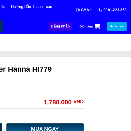
Tức
Hướng Dẫn Thanh Toán
GMAIL
0981.223.253
Đăng nhập
Giỏ hàng
👁 Đã xem
er Hanna HI779
1.780.000
VND
MUA NGAY