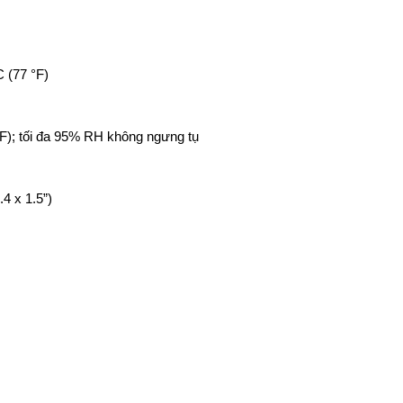
 (77 °F)
°F); tối đa 95% RH không ngưng tụ
4 x 1.5”)