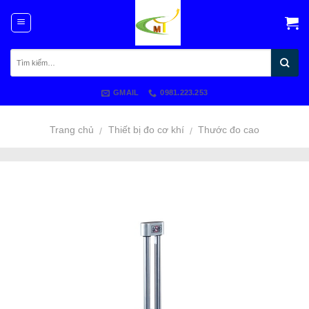
Skip
to
content
GMAIL
0981.223.253
Trang chủ
Thiết bị đo cơ khí
Thước đo cao
/
/