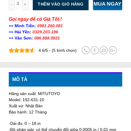
Số lượng
MUA NGAY
THÊM VÀO GIỎ HÀNG
Gọi ngay để có Giá Tốt !
»» Minh Tiến:
0981.260.081
»» Hải Yến:
0329.203.196
»» Văn Sơn:
086.888.9931
4.6/5 - (5 bình chọn)
MÔ TẢ
Hãng sản xuất: MITUTOYO
Model: 192-631-10
Xuất xứ: Nhật Bản
Bảo hành: 12 Tháng
-Dải đo: 0 – 18 in
-Độ phân giải: có thể chuyển đổi giữa 0.0005 in / 0.01 mm