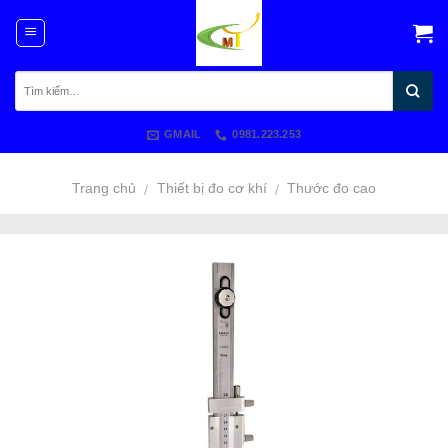
Skip
to
content
GMAIL
0981.223.253
Trang chủ
Thiết bị đo cơ khí
Thước đo cao
/
/