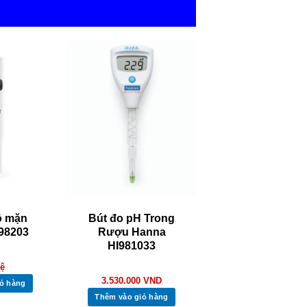
ộ mặn
Bút đo pH Trong
98203
Rượu Hanna
HI981033
hệ
3.530.000
VND
ỏ hàng
Thêm vào giỏ hàng