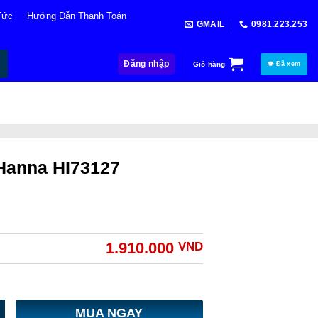
Tức
Hướng Dẫn Thanh Toán
GMAIL
0981.223.253
Đăng nhập
Giỏ hàng
👁 Đã xem
 Hanna HI73127
1.910.000
VND
MUA NGAY