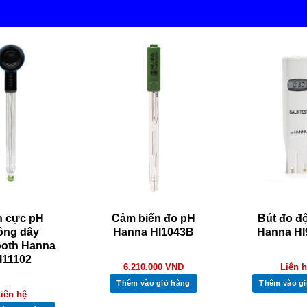
n cực pH
Cảm biến đo pH
Bút đo đ
ông dây
Hanna HI1043B
Hanna HI
ooth Hanna
I11102
6.210.000
VND
Liên 
Thêm vào giỏ hàng
Thêm vào gi
iên hệ