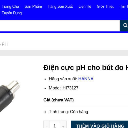
Trang Chủ
Sản Phẩm
Hãng Sản Xuất
Liên Hệ
Giới Thiệu
Tin 
Tuyển Dụng
o PH
Điện cực pH cho bút đo
Hãng sản xuất:
HANNA
Model: HI73127
Giá (chưa VAT)
Tình trạng:
Còn hàng
Số lượng
THÊM VÀO GIỎ HÀNG