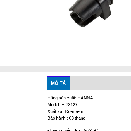
MÔ TẢ
Hãng sản xuất: HANNA
Model: HI73127
Xuất xứ: Rô-ma-ni
Bảo hành : 03 tháng
-Tham chiếu: đơn, Ag/AgCl