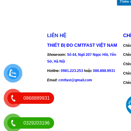
Thêm vào giỏ hàng
Thêm 
LIÊN HỆ
CH
THIẾT BỊ ĐO CMTFAST VIỆT NAM
Chín
Showroom
:
Số 44, Ngõ 207 Ngọc Hồi, Yên
Chín
Sở, Hà Nội
Chín
Hotline:
0981.223.253
hoặc
086.888.9931
Chín
Email
:
cmtfast@gmail.com
Chín
0868889931
0329203196