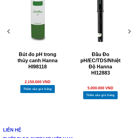
Bút đo pH trong
Đầu Đo
thủy canh Hanna
pH/EC/TDS/Nhiệt
HI98118
Độ Hanna
HI12883
2.150.000
VND
5.000.000
VND
Thêm vào giỏ hàng
Thêm vào giỏ hàng
LIÊN HỆ