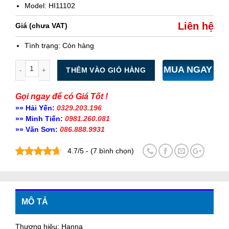
Model: HI11102
Liên hệ
Giá (chưa VAT)
Tình trạng:
Còn hàng
Số lượng
MUA NGAY
THÊM VÀO GIỎ HÀNG
Gọi ngay để có Giá Tốt !
»» Hải Yến:
0329.203.196
»» Minh Tiến:
0981.260.081
»» Văn Sơn:
086.888.9931
4.7/5 - (7 bình chọn)
MÔ TẢ
Thương hiệu: Hanna