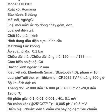
Model: HI11102
Xuất xứ: Romania
Bảo hành: 6 tháng
Mối nối, Ag/AgCl
Loại mối nối/Tốc độ dòng chảy gốm, đơn
Loại gel điện giải
Chất liệu thân: kính
Hình dạng đầu điện cực: hình cầu
Matching Pin: không
Áp suất tối đa: 0,1 bar
Chiều dài thân/Chiều dài tổng thể: 120 mm / 183 mm
Cảm biến nhiệt độ: Có
Đường kính ngoài: 12 mm
Kiểu kết nối: Bluetooth Smart (Bluetooth 4.0), phạm vi 10 m
Loại pin/Tuổi thọ: pin lithium ion CR2032 3V / khoảng 500 giờ
Bộ khuếch đại: có
Thang đo: -2.000 đến 16.000 pH / ±800 mV / -20,0 đến
120,0 °C
Độ phân giải: 0,1, 0,01, 0,001 pH/1, 0,1 mV
Độ chính xác (@25°C/77°F): ±0,005 pH / ±0,3 mV
Điểm hiệu chuẩn: đến 5 điểm với bảy bộ đệm tiêu chuẩn