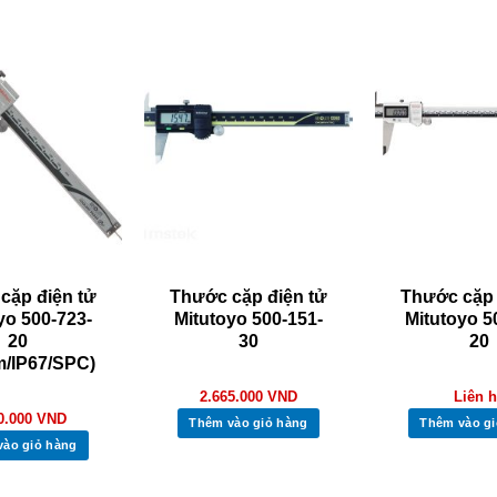
cặp điện tử
Thước cặp điện tử
Thước cặp 
yo 500-723-
Mitutoyo 500-151-
Mitutoyo 5
20
30
20
/IP67/SPC)
2.665.000
VND
Liên 
0.000
VND
Thêm vào giỏ hàng
Thêm vào gi
vào giỏ hàng