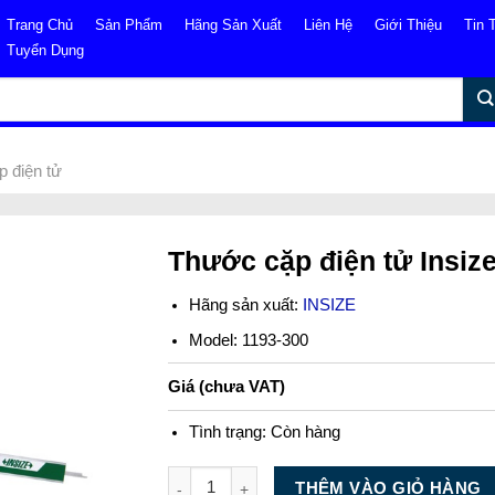
Trang Chủ
Sản Phẩm
Hãng Sản Xuất
Liên Hệ
Giới Thiệu
Tin 
Tuyển Dụng
 điện tử
Thước cặp điện tử Insiz
Hãng sản xuất:
INSIZE
Model: 1193-300
Giá (chưa VAT)
Tình trạng:
Còn hàng
Số lượng
THÊM VÀO GIỎ HÀNG