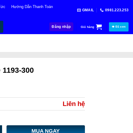
Tức
Hướng Dẫn Thanh Toán
GMAIL
0981.223.253
Đăng nhập
Giỏ hàng
👁 Đã xem
e 1193-300
Liên hệ
MUA NGAY