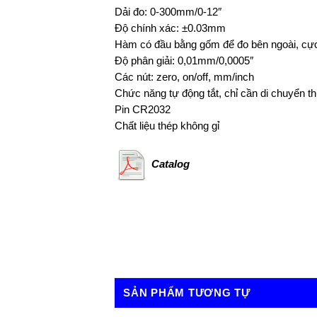
Dải đo: 0-300mm/0-12″
Độ chính xác: ±0.03mm
Hàm có đầu bằng gốm để đo bên ngoài, cực
Độ phân giải: 0,01mm/0,0005″
Các nút: zero, on/off, mm/inch
Chức năng tự động tắt, chỉ cần di chuyển t
Pin CR2032
Chất liệu thép không gỉ
Catalog
SẢN PHẨM TƯƠNG TỰ